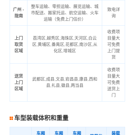
整车运输、零担运输、展览运输、城
广州 -
致电详
市配送、搬家托运、航空运输、火车
陇南
询
运输（免费上门估价）
收费项
上门
荔湾区,越秀区,海珠区,天河区,白云
目量大
取货
区,黄埔区,番禺区,花都区,南沙区,从
可免费
区域
化区,增城区
上门提
货
收费项
送货
目量大
武都区,成县,文县,宕昌县,康县,西和
上门
可免费
县,礼县,徽县,两当县
区域
送货上
门
车型装载体积和重量
车厢
车厢
车厢
装载