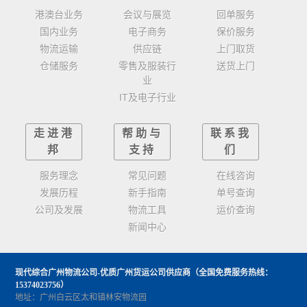
港澳台业务
会议与展览
回单服务
国内业务
电子商务
保价服务
物流运输
供应链
上门取货
仓储服务
零售及服装行
送货上门
业
IT及电子行业
走进港
帮助与
联系我
邦
支持
们
服务理念
常见问题
在线咨询
发展历程
新手指南
单号查询
公司及发展
物流工具
运价查询
新闻中心
现代综合广州物流公司-优质广州货运公司供应商
（全国免费服务热线：
15374023756）
地址：广州白云区太和镇林安物流园