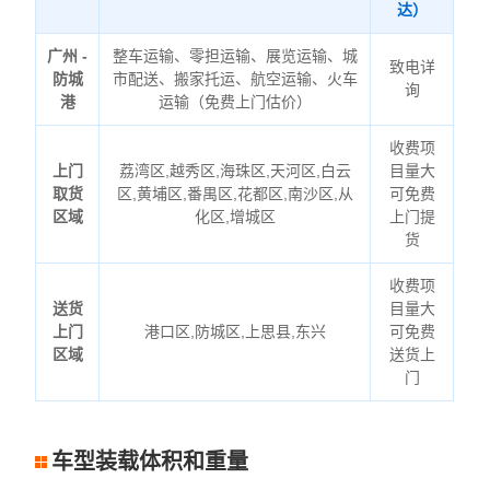
达）
广州 -
整车运输、零担运输、展览运输、城
致电详
防城
市配送、搬家托运、航空运输、火车
询
港
运输（免费上门估价）
收费项
上门
荔湾区,越秀区,海珠区,天河区,白云
目量大
取货
区,黄埔区,番禺区,花都区,南沙区,从
可免费
区域
化区,增城区
上门提
货
收费项
送货
目量大
上门
港口区,防城区,上思县,东兴
可免费
区域
送货上
门
车型装载体积和重量