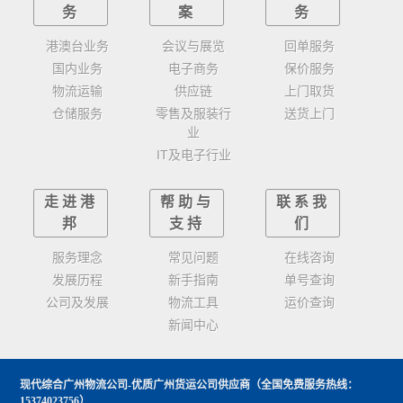
务
案
务
港澳台业务
会议与展览
回单服务
国内业务
电子商务
保价服务
物流运输
供应链
上门取货
仓储服务
零售及服装行
送货上门
业
IT及电子行业
走进港
帮助与
联系我
邦
支持
们
服务理念
常见问题
在线咨询
发展历程
新手指南
单号查询
公司及发展
物流工具
运价查询
新闻中心
现代综合广州物流公司-优质广州货运公司供应商
（全国免费服务热线：
15374023756）