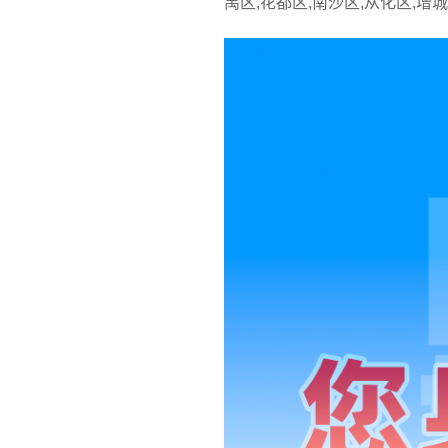
禺区,花都区,南沙区,从化区,增