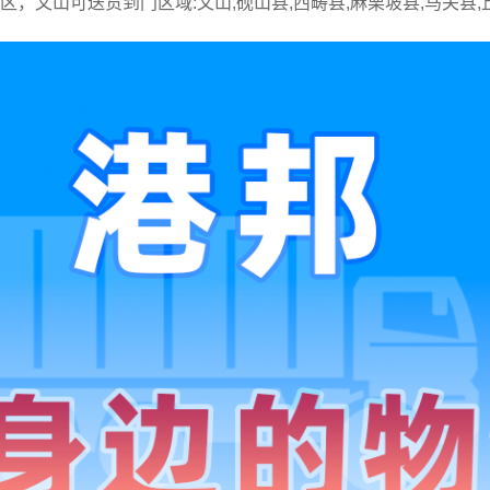
城区，文山可送货到门区域:文山,砚山县,西畴县,麻栗坡县,马关县,