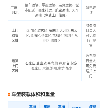
整车运输、零担运输、展览运输、城
广州 -
致电详
市配送、搬家托运、航空运输、火车
河北
询
运输（免费上门估价）
收费项
上门
荔湾区,越秀区,海珠区,天河区,白云
目量大
取货
区,黄埔区,番禺区,花都区,南沙区,从
可免费
区域
化区,增城区
上门提
货
收费项
送货
目量大
石家庄,唐山,秦皇岛,邯郸,邢台,保定,
上门
可免费
张家口,承德,沧州,廊坊,衡水
区域
送货上
门
车型装载体积和重量
车厢
车厢
车厢
装载