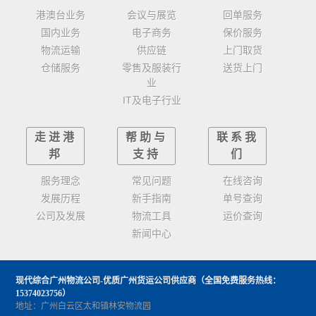
港澳台业务
会议与展览
回单服务
国内业务
电子商务
保价服务
物流运输
供应链
上门取货
仓储服务
零售及服装行
送货上门
业
IT及电子行业
走进港
帮助与
联系我
邦
支持
们
服务理念
常见问题
在线咨询
发展历程
新手指南
单号查询
公司及发展
物流工具
运价查询
新闻中心
现代综合广州物流公司-优质广州货运公司供应商
（全国免费服务热线：
15374023756）
地址：广州白云区太和镇林安物流园