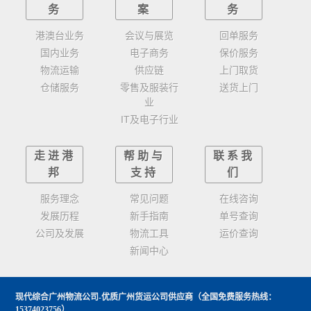
务
案
务
港澳台业务
会议与展览
回单服务
国内业务
电子商务
保价服务
物流运输
供应链
上门取货
仓储服务
零售及服装行
送货上门
业
IT及电子行业
走进港
帮助与
联系我
邦
支持
们
服务理念
常见问题
在线咨询
发展历程
新手指南
单号查询
公司及发展
物流工具
运价查询
新闻中心
现代综合广州物流公司-优质广州货运公司供应商
（全国免费服务热线：
15374023756）