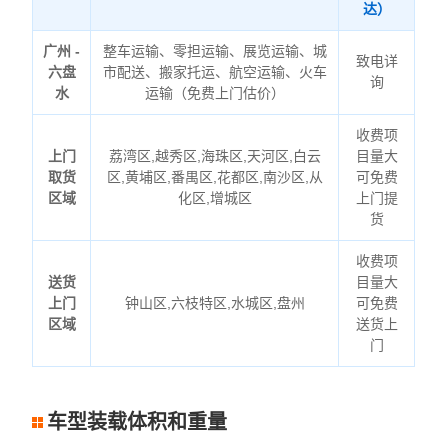
达）
广州 -
整车运输、零担运输、展览运输、城
致电详
六盘
市配送、搬家托运、航空运输、火车
询
水
运输（免费上门估价）
收费项
上门
荔湾区,越秀区,海珠区,天河区,白云
目量大
取货
区,黄埔区,番禺区,花都区,南沙区,从
可免费
区域
化区,增城区
上门提
货
收费项
送货
目量大
上门
钟山区,六枝特区,水城区,盘州
可免费
区域
送货上
门
车型装载体积和重量