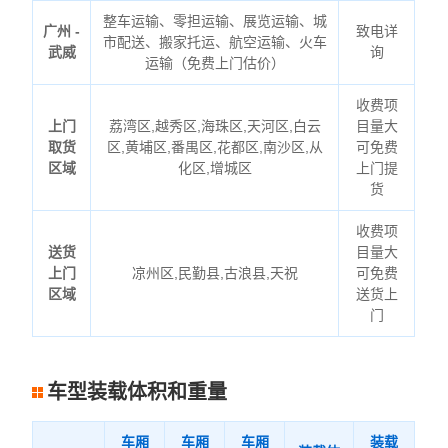
整车运输、零担运输、展览运输、城
广州 -
致电详
市配送、搬家托运、航空运输、火车
武威
询
运输（免费上门估价）
收费项
上门
荔湾区,越秀区,海珠区,天河区,白云
目量大
取货
区,黄埔区,番禺区,花都区,南沙区,从
可免费
区域
化区,增城区
上门提
货
收费项
送货
目量大
上门
凉州区,民勤县,古浪县,天祝
可免费
区域
送货上
门
车型装载体积和重量
车厢
车厢
车厢
装载