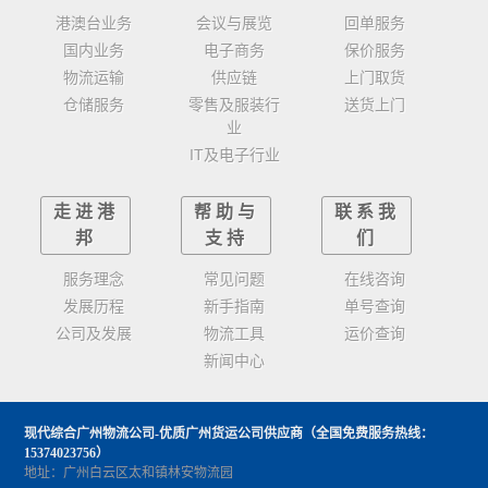
港澳台业务
会议与展览
回单服务
国内业务
电子商务
保价服务
物流运输
供应链
上门取货
仓储服务
零售及服装行
送货上门
业
IT及电子行业
走进港
帮助与
联系我
邦
支持
们
服务理念
常见问题
在线咨询
发展历程
新手指南
单号查询
公司及发展
物流工具
运价查询
新闻中心
现代综合广州物流公司-优质广州货运公司供应商
（全国免费服务热线：
15374023756）
地址：广州白云区太和镇林安物流园