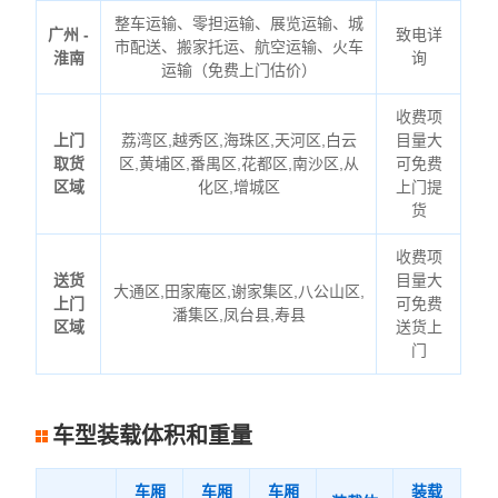
整车运输、零担运输、展览运输、城
广州 -
致电详
市配送、搬家托运、航空运输、火车
淮南
询
运输（免费上门估价）
收费项
上门
荔湾区,越秀区,海珠区,天河区,白云
目量大
取货
区,黄埔区,番禺区,花都区,南沙区,从
可免费
区域
化区,增城区
上门提
货
收费项
送货
目量大
大通区,田家庵区,谢家集区,八公山区,
上门
可免费
潘集区,凤台县,寿县
区域
送货上
门
车型装载体积和重量
车厢
车厢
车厢
装载