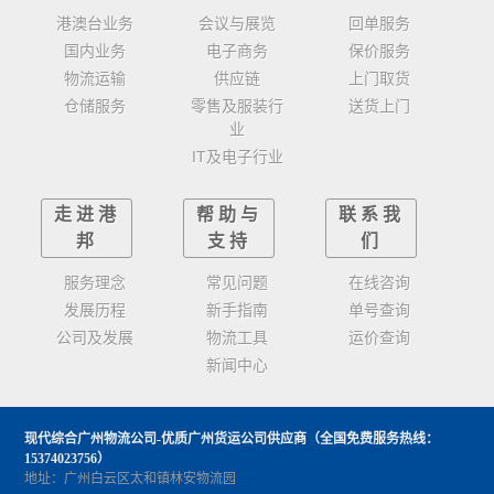
港澳台业务
会议与展览
回单服务
国内业务
电子商务
保价服务
物流运输
供应链
上门取货
仓储服务
零售及服装行
送货上门
业
IT及电子行业
走进港
帮助与
联系我
邦
支持
们
服务理念
常见问题
在线咨询
发展历程
新手指南
单号查询
公司及发展
物流工具
运价查询
新闻中心
现代综合广州物流公司-优质广州货运公司供应商
（全国免费服务热线：
15374023756）
地址：广州白云区太和镇林安物流园