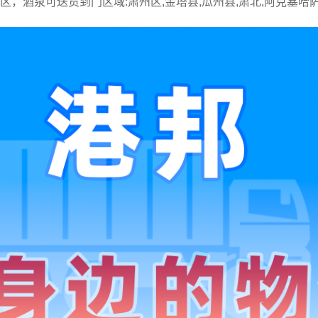
城区，酒泉可送货到门区域:肃州区,金塔县,瓜州县,肃北,阿克塞哈