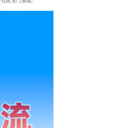
萨克族,玉门,敦煌。