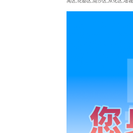
禺区,花都区,南沙区,从化区,增