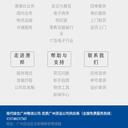
港澳台业务
会议与展览
回单服务
国内业务
电子商务
保价服务
物流运输
供应链
上门取货
仓储服务
零售及服装行
送货上门
业
IT及电子行业
走进港
帮助与
联系我
邦
支持
们
服务理念
常见问题
在线咨询
发展历程
新手指南
单号查询
公司及发展
物流工具
运价查询
新闻中心
现代综合广州物流公司-优质广州货运公司供应商
（全国免费服务热线：
15374023756）
地址：广州白云区太和镇林安物流园