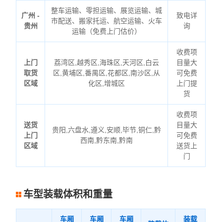
整车运输、零担运输、展览运输、城
广州 -
致电详
市配送、搬家托运、航空运输、火车
贵州
询
运输（免费上门估价）
收费项
上门
荔湾区,越秀区,海珠区,天河区,白云
目量大
取货
区,黄埔区,番禺区,花都区,南沙区,从
可免费
区域
化区,增城区
上门提
货
收费项
送货
目量大
贵阳,六盘水,遵义,安顺,毕节,铜仁,黔
上门
可免费
西南,黔东南,黔南
区域
送货上
门
车型装载体积和重量
车厢
车厢
车厢
装载