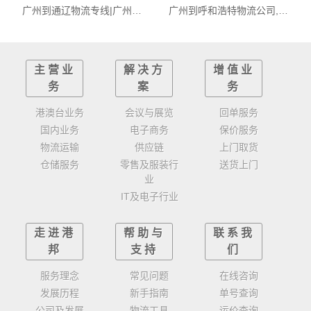
广州到通辽物流专线|广州至通辽货运公司
广州到呼和浩特物流公司,广州物流到呼和浩特,广州至呼和浩特物流专线
主营业
解决方
增值业
务
案
务
港澳台业务
会议与展览
回单服务
国内业务
电子商务
保价服务
物流运输
供应链
上门取货
仓储服务
零售及服装行
送货上门
业
IT及电子行业
走进港
帮助与
联系我
邦
支持
们
服务理念
常见问题
在线咨询
发展历程
新手指南
单号查询
公司及发展
物流工具
运价查询