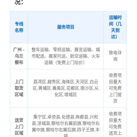
况：
运输时
专线
间（几
服务项目
名称
天到
达）
广州 -
整车运输、零担运输、展览运输、城
致电详
乌兰
市配送、搬家托运、航空运输、火车
询
察布
运输（免费上门估价）
收费项
上门
荔湾区,越秀区,海珠区,天河区,白云
目量大
取货
区,黄埔区,番禺区,花都区,南沙区,从
可免费
区域
化区,增城区
上门提
货
收费项
集宁区,卓资县,化德县,商都县,兴和
送货
目量大
县,凉城县,察哈尔右翼前旗,察哈尔右
上门
可免费
翼中旗,察哈尔右翼后旗,四子王旗,丰
区域
送货上
镇