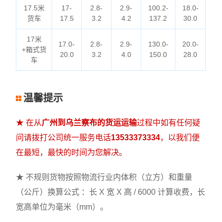
17.5米
17-
2.8-
2.9-
100.2-
18.0-
货车
17.5
3.2
4.2
137.2
30.0
17米
17.0-
2.8-
2.9-
130.0-
20.0-
+箱式货
20.0
3.2
4.0
150.0
28.0
车
温馨提示
★ 在从
广州到乌兰察布的货运运输
过程中如有任何疑
问请拨打公司统一服务电话
13533373334
，以我们便
在最短，最快的时间为您解决。
★ 不规则货物按照物流行业内体积（立方）和重量
（公斤）换算公式 ：长 X 宽 X 高 / 6000 计算收费，长
宽高单位为毫米（mm）。