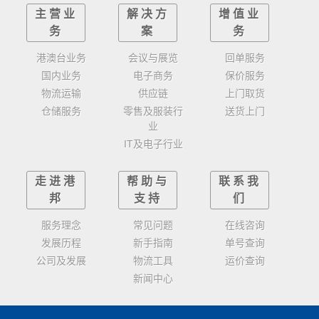
主营业
解决方
增值业
务
案
务
港澳台业务
会议与展览
回单服务
国内业务
电子商务
保价服务
物流运输
供应链
上门取货
仓储服务
零售及服装行
送货上门
业
IT及电子行业
走进港
帮助与
联系我
邦
支持
们
服务理念
常见问题
在线咨询
发展历程
新手指南
单号查询
公司及发展
物流工具
运价查询
新闻中心