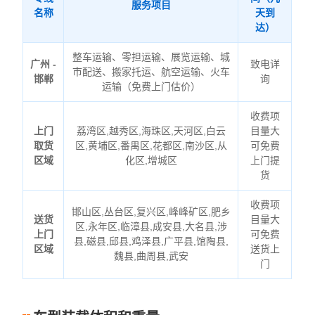
服务项目
名称
天到
达）
整车运输、零担运输、展览运输、城
广州 -
致电详
市配送、搬家托运、航空运输、火车
邯郸
询
运输（免费上门估价）
收费项
上门
荔湾区,越秀区,海珠区,天河区,白云
目量大
取货
区,黄埔区,番禺区,花都区,南沙区,从
可免费
区域
化区,增城区
上门提
货
收费项
邯山区,丛台区,复兴区,峰峰矿区,肥乡
送货
目量大
区,永年区,临漳县,成安县,大名县,涉
上门
可免费
县,磁县,邱县,鸡泽县,广平县,馆陶县,
区域
送货上
魏县,曲周县,武安
门