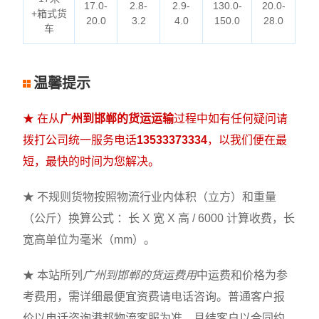
17.0-
2.8-
2.9-
130.0-
20.0-
+箱式货
20.0
3.2
4.0
150.0
28.0
车
温馨提示
★ 在从
广州到邯郸的货运运输
过程中如有任何疑问请
拨打公司统一服务电话
13533373334
，以我们便在最
短，最快的时间为您解决。
★ 不规则货物按照物流行业内体积（立方）和重量
（公斤）换算公式 ：长 X 宽 X 高 / 6000 计算收费，长
宽高单位为毫米（mm）。
★ 本站所列
广州到邯郸的货运费用
中运费和价格为参
考费用，需详细最便宜资费请电话咨询。普通客户报
价以电话咨询港邦物流客服为准，月结客户以合同约