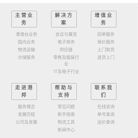
主营业
解决方
增值业
务
案
务
港澳台业务
会议与展览
回单服务
国内业务
电子商务
保价服务
物流运输
供应链
上门取货
仓储服务
零售及服装行
送货上门
业
IT及电子行业
走进港
帮助与
联系我
邦
支持
们
服务理念
常见问题
在线咨询
发展历程
新手指南
单号查询
公司及发展
物流工具
运价查询
新闻中心