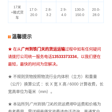
17米
17.0-
2.8-
2.9-
130.0-
20.0-
+箱式货
20.0
3.2
4.0
150.0
28.0
车
温馨提示
★ 在从
广州到铁门关的货运运输
过程中如有任何疑问
请拨打公司统一服务电话
13533373334
，以我们便在
最短，最快的时间为您解决。
★ 不规则货物按照物流行业内体积（立方）和重量
（公斤）换算公式 ：长 X 宽 X 高 / 6000 计算收费，长
宽高单位为毫米（mm）。
★ 本站所列
广州到铁门关的货运费用
中运费和价格为
参考费用，需详细最便宜资费请电话咨询。普通客户