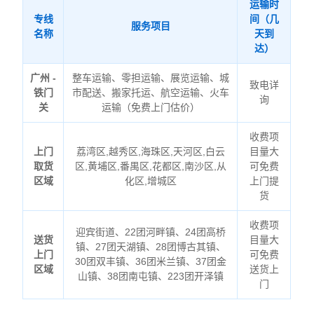
运输时
专线
间（几
服务项目
名称
天到
达）
广州 -
整车运输、零担运输、展览运输、城
致电详
铁门
市配送、搬家托运、航空运输、火车
询
关
运输（免费上门估价）
收费项
上门
荔湾区,越秀区,海珠区,天河区,白云
目量大
取货
区,黄埔区,番禺区,花都区,南沙区,从
可免费
区域
化区,增城区
上门提
货
收费项
迎宾街道、22团河畔镇、24团高桥
送货
目量大
镇、27团天湖镇、28团博古其镇、
上门
可免费
30团双丰镇、36团米兰镇、37团金
区域
送货上
山镇、38团南屯镇、223团开泽镇
门