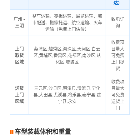
达）
整车运输、零担运输、展览运输、城
广州 -
致电详
市配送、搬家托运、航空运输、火车
三明
询
运输（免费上门估价）
收费项
上门
荔湾区,越秀区,海珠区,天河区,白云
目量大
取货
区,黄埔区,番禺区,花都区,南沙区,从
可免费
区域
化区,增城区
上门提
货
收费项
送货
三元区,沙县区,明溪县,清流县,宁化
目量大
上门
县,大田县,尤溪县,将乐县,泰宁县,建
可免费
区域
宁县,永安
送货上
门
车型装载体积和重量