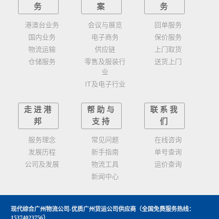
务
案
务
港澳台业务
会议与展览
回单服务
国内业务
电子商务
保价服务
物流运输
供应链
上门取货
仓储服务
零售及服装行
送货上门
业
IT及电子行业
走进港
帮助与
联系我
邦
支持
们
服务理念
常见问题
在线咨询
发展历程
新手指南
单号查询
公司及发展
物流工具
运价查询
新闻中心
现代综合广州物流公司-优质广州货运公司供应商
（全国免费服务热线：
15374023756）