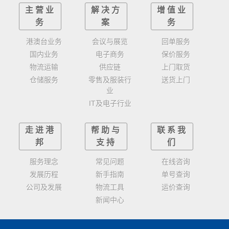
主营业
解决方
增值业
务
案
务
港澳台业务
会议与展览
回单服务
国内业务
电子商务
保价服务
物流运输
供应链
上门取货
仓储服务
零售及服装行
送货上门
业
IT及电子行业
走进港
帮助与
联系我
邦
支持
们
服务理念
常见问题
在线咨询
发展历程
新手指南
单号查询
公司及发展
物流工具
运价查询
新闻中心