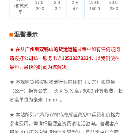
17.0-
2.8-
2.9-
130.0-
20.0-
+箱式货
20.0
3.2
4.0
150.0
28.0
车
温馨提示
★ 在从
广州到双鸭山的货运运输
过程中如有任何疑问
请拨打公司统一服务电话
13533373334
，以我们便在
最短，最快的时间为您解决。
★ 不规则货物按照物流行业内体积（立方）和重量
（公斤）换算公式 ：长 X 宽 X 高 / 6000 计算收费，长
宽高单位为毫米（mm）。
★ 本站所列
广州到双鸭山的货运费用
中运费和价格为
参考费用，需详细最便宜资费请电话咨询。普通客户
报价以电话咨询港邦物流客服为准，月结客户以合同