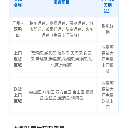
服务项目
名称
天到
达）
广州 -
整车运输、零担运输、展览运输、城
致电详
双鸭
市配送、搬家托运、航空运输、火车
询
山
运输（免费上门估价）
收费项
上门
荔湾区,越秀区,海珠区,天河区,白云
目量大
取货
区,黄埔区,番禺区,花都区,南沙区,从
可免费
区域
化区,增城区
上门提
货
收费项
送货
目量大
尖山区,岭东区,四方台区,宝山区,集贤
上门
可免费
县,友谊县,宝清县,饶河县
区域
送货上
门