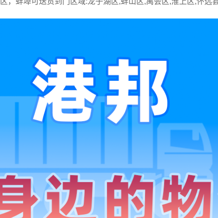
城区，蚌埠可送货到门区域:龙子湖区,蚌山区,禹会区,淮上区,怀远