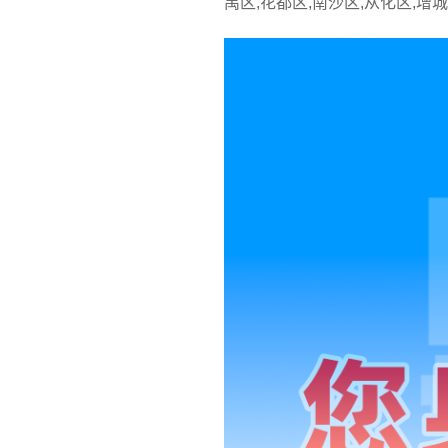
禺区,花都区,南沙区,从化区,增