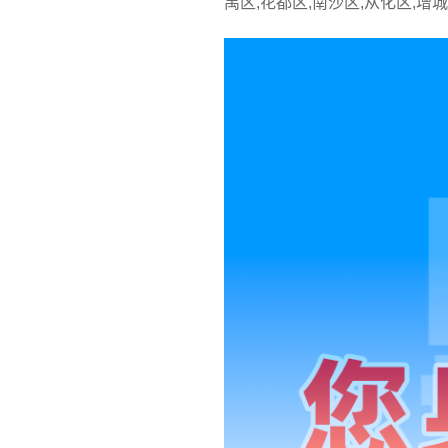
禺区,花都区,南沙区,从化区,增