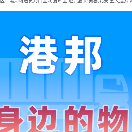
城区，黑河可送货到门区域:爱辉区,逊克县,孙吴县,北安,五大连池,