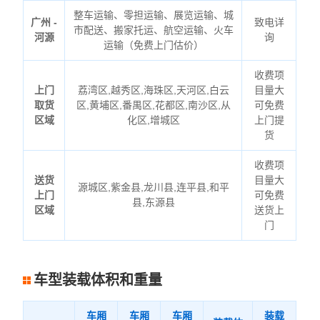
整车运输、零担运输、展览运输、城
广州 -
致电详
市配送、搬家托运、航空运输、火车
河源
询
运输（免费上门估价）
收费项
上门
荔湾区,越秀区,海珠区,天河区,白云
目量大
取货
区,黄埔区,番禺区,花都区,南沙区,从
可免费
区域
化区,增城区
上门提
货
收费项
送货
目量大
源城区,紫金县,龙川县,连平县,和平
上门
可免费
县,东源县
区域
送货上
门
车型装载体积和重量
车厢
车厢
车厢
装载