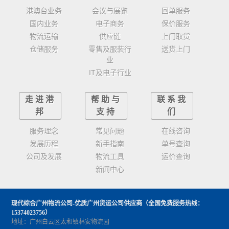
港澳台业务
会议与展览
回单服务
国内业务
电子商务
保价服务
物流运输
供应链
上门取货
仓储服务
零售及服装行
送货上门
业
IT及电子行业
走进港
帮助与
联系我
邦
支持
们
服务理念
常见问题
在线咨询
发展历程
新手指南
单号查询
公司及发展
物流工具
运价查询
新闻中心
现代综合广州物流公司-优质广州货运公司供应商
（全国免费服务热线：
15374023756）
地址：广州白云区太和镇林安物流园