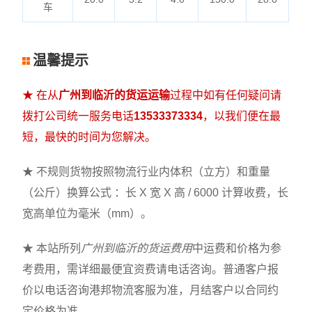
车
温馨提示
★ 在从
广州到临沂的货运运输
过程中如有任何疑问请
拨打公司统一服务电话
13533373334
，以我们便在最
短，最快的时间为您解决。
★ 不规则货物按照物流行业内体积（立方）和重量
（公斤）换算公式 ：长 X 宽 X 高 / 6000 计算收费，长
宽高单位为毫米（mm）。
★ 本站所列
广州到临沂的货运费用
中运费和价格为参
考费用，需详细最便宜资费请电话咨询。普通客户报
价以电话咨询港邦物流客服为准，月结客户以合同约
定价格为准。