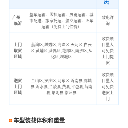
达）
整车运输、零担运输、展览运输、城
广州 -
致电详
市配送、搬家托运、航空运输、火车
临沂
询
运输（免费上门估价）
收费项
上门
荔湾区,越秀区,海珠区,天河区,白云
目量大
取货
区,黄埔区,番禺区,花都区,南沙区,从
可免费
区域
化区,增城区
上门提
货
收费项
送货
兰山区,罗庄区,河东区,沂南县,郯城
目量大
上门
县,沂水县,兰陵县,费县,平邑县,莒南
可免费
区域
县,蒙阴县,临沭县
送货上
门
车型装载体积和重量