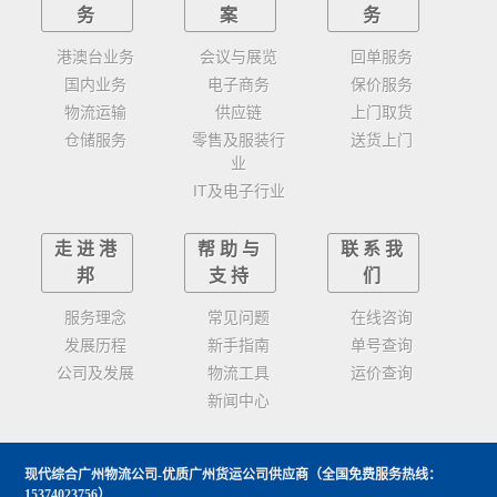
务
案
务
港澳台业务
会议与展览
回单服务
国内业务
电子商务
保价服务
物流运输
供应链
上门取货
仓储服务
零售及服装行
送货上门
业
IT及电子行业
走进港
帮助与
联系我
邦
支持
们
服务理念
常见问题
在线咨询
发展历程
新手指南
单号查询
公司及发展
物流工具
运价查询
新闻中心
现代综合广州物流公司-优质广州货运公司供应商
（全国免费服务热线：
15374023756）