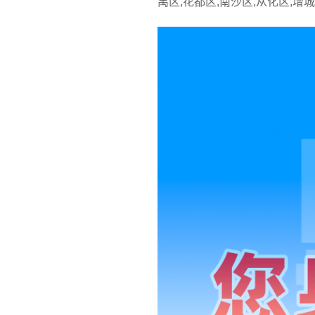
禺区,花都区,南沙区,从化区,增