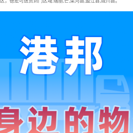
城区，德宏可送货到门区域:瑞丽,芒,梁河县,盈江县,陇川县。