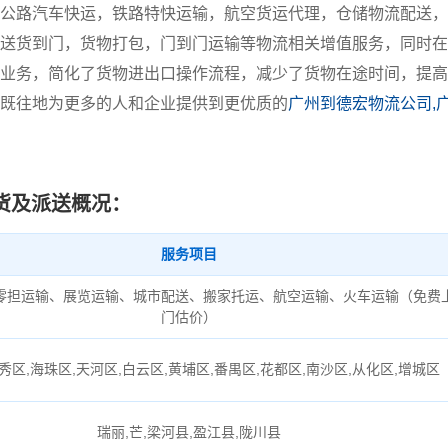
公路汽车快运，铁路特快运输，航空货运代理，仓储物流配送，
送货到门，货物打包，门到门运输等物流相关增值服务，同时在
业务，简化了货物进出口操作流程，减少了货物在途时间，提高
既往地为更多的人和企业提供到更优质的
广州到德宏物流公司,
货及派送概况：
服务项目
零担运输、展览运输、城市配送、搬家托运、航空运输、火车运输（免费
门估价）
秀区,海珠区,天河区,白云区,黄埔区,番禺区,花都区,南沙区,从化区,增城区
瑞丽,芒,梁河县,盈江县,陇川县