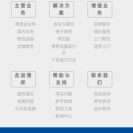
主营业
解决方
增值业
务
案
务
港澳台业务
会议与展览
回单服务
国内业务
电子商务
保价服务
物流运输
供应链
上门取货
仓储服务
零售及服装行
送货上门
业
IT及电子行业
走进港
帮助与
联系我
邦
支持
们
服务理念
常见问题
在线咨询
发展历程
新手指南
单号查询
公司及发展
物流工具
运价查询
新闻中心