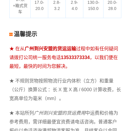
17.0-
2.8-
2.9-
130.0-
20.0-
+箱式货
20.0
3.2
4.0
150.0
28.0
车
温馨提示
★ 在从
广州到兴安盟的货运运输
过程中如有任何疑问
请拨打公司统一服务电话
13533373334
，以我们便在
最短，最快的时间为您解决。
★ 不规则货物按照物流行业内体积（立方）和重量
（公斤）换算公式 ：长 X 宽 X 高 / 6000 计算收费，长
宽高单位为毫米（mm）。
★ 本站所列
广州到兴安盟的货运费用
中运费和价格为
参考费用，需详细最便宜资费请电话咨询。普通客户
报价以电话咨询港邦物流客服为准，月结客户以合同