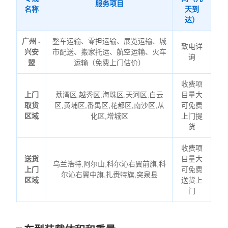
服务项目
名称
天到
达）
广州 -
整车运输、零担运输、展览运输、城
致电详
兴安
市配送、搬家托运、航空运输、火车
询
盟
运输（免费上门估价）
收费项
上门
荔湾区,越秀区,海珠区,天河区,白云
目量大
取货
区,黄埔区,番禺区,花都区,南沙区,从
可免费
区域
化区,增城区
上门提
货
收费项
送货
目量大
乌兰浩特,阿尔山,科尔沁右翼前旗,科
上门
可免费
尔沁右翼中旗,扎赉特旗,突泉县
区域
送货上
门