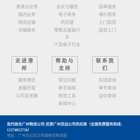
港澳台业务
会议与展览
回单服务
国内业务
电子商务
保价服务
物流运输
供应链
上门取货
仓储服务
零售及服装行
送货上门
业
IT及电子行业
走进港
帮助与
联系我
邦
支持
们
服务理念
常见问题
在线咨询
发展历程
新手指南
单号查询
公司及发展
物流工具
运价查询
新闻中心
现代综合广州物流公司-优质广州货运公司供应商
（全国免费服务热线：
15374023756）
地址：广州白云区太和镇林安物流园