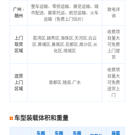
整车运输、零担运输、展览运输、城
广州 -
致电详
市配送、搬家托运、航空运输、火车
随州
询
运输（免费上门估价）
收费项
上门
荔湾区,越秀区,海珠区,天河区,白云
目量大
取货
区,黄埔区,番禺区,花都区,南沙区,从
可免费
区域
化区,增城区
上门提
货
收费项
送货
目量大
上门
曾都区,随县,广水
可免费
区域
送货上
门
车型装载体积和重量
车厢
车厢
车厢
装载