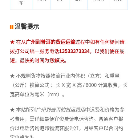
车
温馨提示
★ 在从
广州到普洱的货运运输
过程中如有任何疑问请
拨打公司统一服务电话
13533373334
，以我们便在最
短，最快的时间为您解决。
★ 不规则货物按照物流行业内体积（立方）和重量
（公斤）换算公式 ：长 X 宽 X 高 / 6000 计算收费，长
宽高单位为毫米（mm）。
★ 本站所列
广州到普洱的货运费用
中运费和价格为参
考费用，需详细最便宜资费请电话咨询。普通客户报
价以电话咨询港邦物流客服为准，月结客户以合同约
定价格为准。