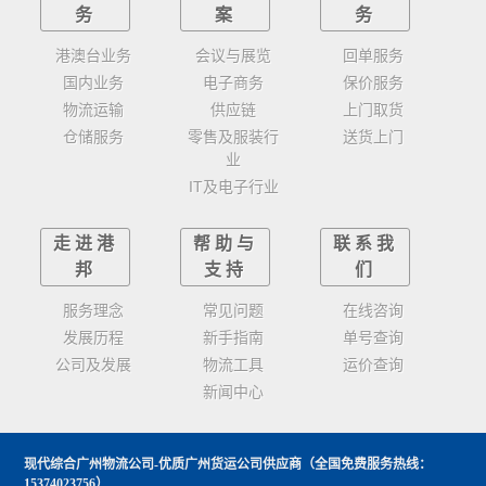
务
案
务
港澳台业务
会议与展览
回单服务
国内业务
电子商务
保价服务
物流运输
供应链
上门取货
仓储服务
零售及服装行
送货上门
业
IT及电子行业
走进港
帮助与
联系我
邦
支持
们
服务理念
常见问题
在线咨询
发展历程
新手指南
单号查询
公司及发展
物流工具
运价查询
新闻中心
现代综合广州物流公司-优质广州货运公司供应商
（全国免费服务热线：
15374023756）