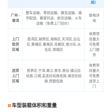
达）
整车运输、零担运输、展览运输、城
广州 -
致电详
市配送、搬家托运、航空运输、火车
普洱
询
运输（免费上门估价）
收费项
上门
荔湾区,越秀区,海珠区,天河区,白云
目量大
取货
区,黄埔区,番禺区,花都区,南沙区,从
可免费
区域
化区,增城区
上门提
货
收费项
送货
思茅区,宁洱,墨江,景东,景谷,镇沅拉
目量大
上门
祜族,江城,孟连拉祜族佤族,澜沧拉祜
可免费
区域
族,西盟佤族
送货上
门
车型装载体积和重量