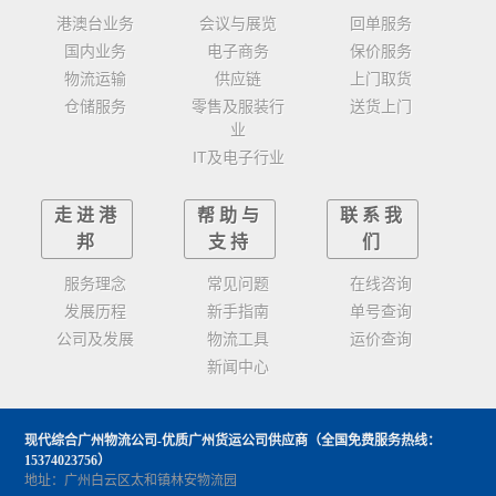
港澳台业务
会议与展览
回单服务
国内业务
电子商务
保价服务
物流运输
供应链
上门取货
仓储服务
零售及服装行
送货上门
业
IT及电子行业
走进港
帮助与
联系我
邦
支持
们
服务理念
常见问题
在线咨询
发展历程
新手指南
单号查询
公司及发展
物流工具
运价查询
新闻中心
现代综合广州物流公司-优质广州货运公司供应商
（全国免费服务热线：
15374023756）
地址：广州白云区太和镇林安物流园