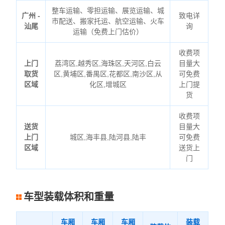
整车运输、零担运输、展览运输、城
广州 -
致电详
市配送、搬家托运、航空运输、火车
汕尾
询
运输（免费上门估价）
收费项
上门
荔湾区,越秀区,海珠区,天河区,白云
目量大
取货
区,黄埔区,番禺区,花都区,南沙区,从
可免费
区域
化区,增城区
上门提
货
收费项
送货
目量大
上门
城区,海丰县,陆河县,陆丰
可免费
区域
送货上
门
车型装载体积和重量
车厢
车厢
车厢
装载