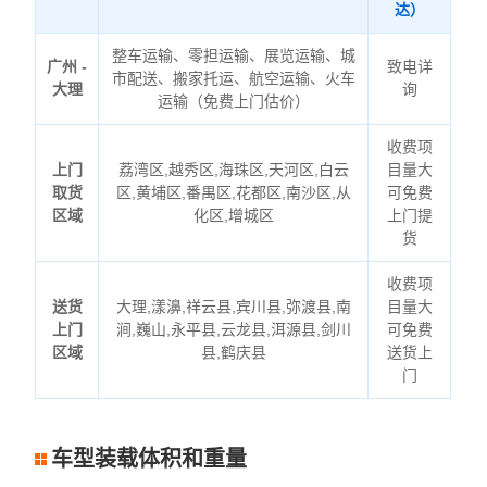
达）
整车运输、零担运输、展览运输、城
广州 -
致电详
市配送、搬家托运、航空运输、火车
大理
询
运输（免费上门估价）
收费项
上门
荔湾区,越秀区,海珠区,天河区,白云
目量大
取货
区,黄埔区,番禺区,花都区,南沙区,从
可免费
区域
化区,增城区
上门提
货
收费项
送货
大理,漾濞,祥云县,宾川县,弥渡县,南
目量大
上门
涧,巍山,永平县,云龙县,洱源县,剑川
可免费
区域
县,鹤庆县
送货上
门
车型装载体积和重量