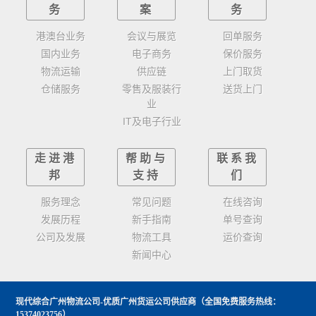
务
案
务
港澳台业务
会议与展览
回单服务
国内业务
电子商务
保价服务
物流运输
供应链
上门取货
仓储服务
零售及服装行
送货上门
业
IT及电子行业
走进港
帮助与
联系我
邦
支持
们
服务理念
常见问题
在线咨询
发展历程
新手指南
单号查询
公司及发展
物流工具
运价查询
新闻中心
现代综合广州物流公司-优质广州货运公司供应商
（全国免费服务热线：
15374023756）