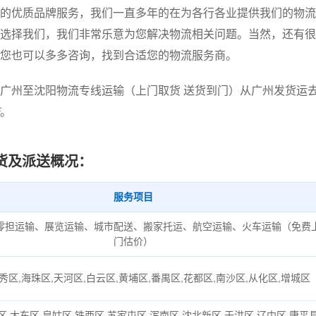
的优质品牌服务，我们一直多年的在为各行各业提供我们的物流
选择我们，我们非常乐意为您解决物流相关问题。当然，还有很
您也可以多多咨询，找到合适您的物流服务商。
广州至沈阳物流专线运输（上门取货 送货到门）从广州发货运
。
货及派送概况：
服务项目
零担运输、展览运输、城市配送、搬家托运、航空运输、火车运输（免费
门估价）
秀区,海珠区,天河区,白云区,黄埔区,番禺区,花都区,南沙区,从化区,增城区
区,大东区,皇姑区,铁西区,苏家屯区,浑南区,沈北新区,于洪区,辽中区,康平县