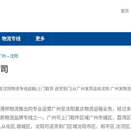
首页
物流专线
更多
广州→沈阳
司
至沈阳物流专线运输(上门取货 送货到门)从广州发货运去沈阳 广州发物
港邦物流推出的专业运营广州至沈阳直达物流运输业务，经过多
质物流品牌专线之一。广州可上门取件区域广州市城区、荔湾区,越
区,从化区,增城区，沈阳可送货到门区域沈阳市区、和平区,沈河区,