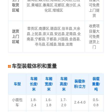
取货
区,黄埔区,番禺区,花都区,南沙区,从
可免费
区域
化区,增城区
上门提
货
收费项
章贡区,南康区,赣县区,信丰县,大余
送货
目量大
县,上犹县,崇义县,安远县,定南县,全
上门
可免费
南县,宁都县,于都县,兴国县,会昌县,
区域
送货上
寻乌县,石城县,瑞金,龙南
门
车型装载体积和重量
车厢
车厢
车厢
装载
装载体
车型
长度/
宽度/
高度/
重量/
积/立方
米
米
米
吨
小面包
1.8-
1.6-
1.7-
0.5-
2.4-4.0
车
2.4
1.8
2.0
0.8