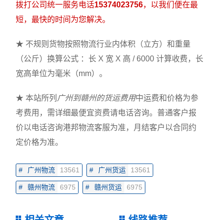
拨打公司统一服务电话
15374023756
，以我们便在最
短，最快的时间为您解决。
★ 不规则货物按照物流行业内体积（立方）和重量
（公斤）换算公式 ：长 X 宽 X 高 / 6000 计算收费，长
宽高单位为毫米（mm）。
★ 本站所列
广州到赣州的货运费用
中运费和价格为参
考费用，需详细最便宜资费请电话咨询。普通客户报
价以电话咨询港邦物流客服为准，月结客户以合同约
定价格为准。
#
广州物流
13561
#
广州货运
13561
#
赣州物流
6975
#
赣州货运
6975