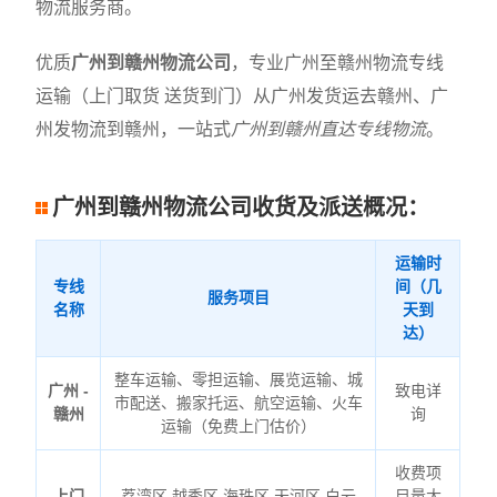
物流服务商。
优质
广州到赣州物流公司
，专业广州至赣州物流专线
运输（上门取货 送货到门）从广州发货运去赣州、广
州发物流到赣州，一站式
广州到赣州直达专线物流
。
广州到赣州物流公司收货及派送概况：
运输时
专线
间（几
服务项目
名称
天到
达）
整车运输、零担运输、展览运输、城
广州 -
致电详
市配送、搬家托运、航空运输、火车
赣州
询
运输（免费上门估价）
收费项
上门
荔湾区,越秀区,海珠区,天河区,白云
目量大