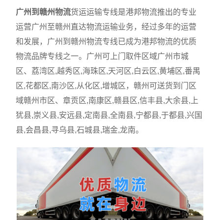
广州到赣州物流
货运运输专线是港邦物流推出的专业
运营广州至赣州直达物流运输业务，经过多年的运营
和发展，广州到赣州物流专线已成为港邦物流的优质
物流品牌专线之一。广州可上门取件区域广州市城
区、荔湾区,越秀区,海珠区,天河区,白云区,黄埔区,番禺
区,花都区,南沙区,从化区,增城区，赣州可送货到门区
域赣州市区、章贡区,南康区,赣县区,信丰县,大余县,上
犹县,崇义县,安远县,定南县,全南县,宁都县,于都县,兴国
县,会昌县,寻乌县,石城县,瑞金,龙南。