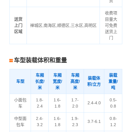
货
收费项
送货
目量大
上门
禅城区,南海区,顺德区,三水区,高明区
可免费
区域
送货上
门
车型装载体积和重量
车厢
车厢
车厢
装载
装载体
车型
长度/
宽度/
高度/
重量/
积/立方
米
米
米
吨
小面包
1.8-
1.6-
1.7-
0.5-
2.4-4.0
车
2.4
1.8
2.0
0.8
中型面
2.4-
1.6-
1.9-
0.8-
3.7-6.1
包车
3.2
1.8
2.3
1.2