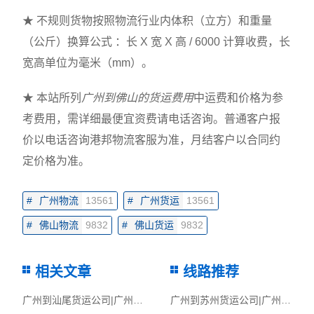
★ 不规则货物按照物流行业内体积（立方）和重量
（公斤）换算公式 ：长 X 宽 X 高 / 6000 计算收费，长
宽高单位为毫米（mm）。
★ 本站所列
广州到佛山的货运费用
中运费和价格为参
考费用，需详细最便宜资费请电话咨询。普通客户报
价以电话咨询港邦物流客服为准，月结客户以合同约
定价格为准。
#
广州物流
13561
#
广州货运
13561
#
佛山物流
9832
#
佛山货运
9832
相关文章
线路推荐
广州到汕尾货运公司|广州到汕尾货运专线
广州到苏州货运公司|广州到苏州货运专线