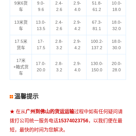
9米6货
9.0-
2.4-
2.9-
51.8-
10.0-
车
9.6
2.6
4.0
61.2
18.0
13米货
13.0-
2.4-
2.9-
67.3-
18.0-
车
13.5
2.6
4.2
81.1
32.0
17.5米
17-
2.8-
2.9-
100.2-
18.0-
货车
17.5
3.2
4.2
137.2
30.0
17米
17.0-
2.8-
2.9-
130.0-
20.0-
+箱式货
20.0
3.2
4.0
150.0
28.0
车
温馨提示
★ 在从
广州到佛山的货运运输
过程中如有任何疑问请
拨打公司统一服务电话
15374023756
，以我们便在最
短，最快的时间为您解决。