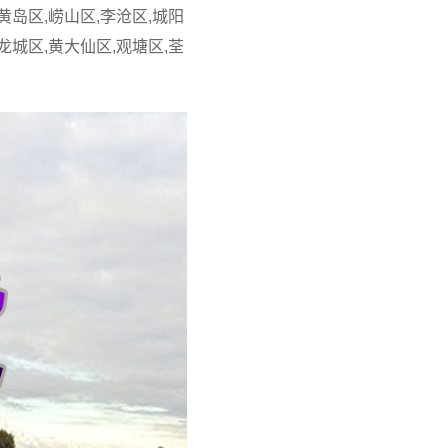
岛区,崂山区,李沧区,城阳
龙城区,黄大仙区,观塘区,荃