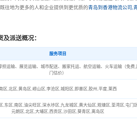
既往地为更多的人和企业提供到更优质的
青岛到香港物流公司,
货及派送概况：
服务项目
零担运输、展览运输、城市配送、搬家托运、航空运输、火车运输（免费
门估价）
南区,北区,黄岛区,崂山区,李沧区,城阳区,即墨区,胶州,平度,莱西
区,东区,南区,油尖旺区,深水埗区,九龙城区,黄大仙区,观塘区,荃湾区,屯门区
元朗区,北区,大埔区,西贡区,沙田区,葵青区,离岛区