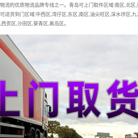
流的优质物流品牌专线之一。青岛可上门取件区域:南区,北区,黄
港可送货到门区域:中西区,湾仔区,东区,南区,油尖旺区,深水埗区,九
,西贡区,沙田区,葵青区,离岛区。