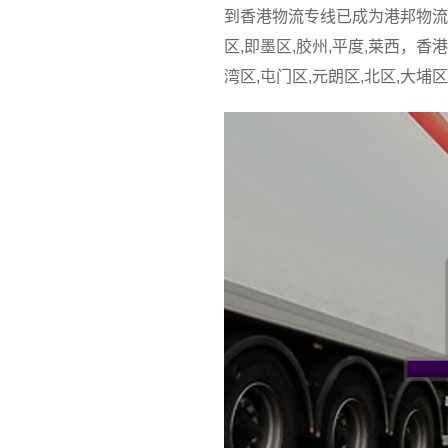
到香港物流专线已成为港邦物流物
区,即墨区,胶州,平度,莱西，香
湾区,屯门区,元朗区,北区,大埔区