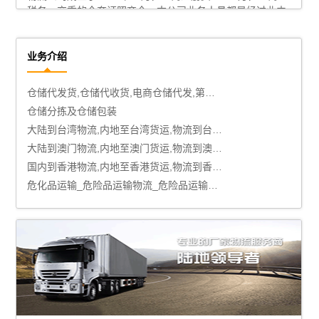
税务、交委的全套证照齐全。本公司业务人员都是经过业内
培训且经验丰富的高手，无论走零担还是发整车，既快又便
宜。安全、快 捷、可靠、认真、快速、守信—是青岛公司经
营的宗旨。
了解更多
业务介绍
国际海运
国际空运
冷藏物流_冷藏仓储物流
电商仓储物流_电商仓储配送
全国配送,全国门店配送,全国物流配送
仓储托管,托管式仓储服务,托管仓储,第三方仓储托管
仓储代发货,仓储代收货,电商仓储代发,第三方仓储代发货
仓储分拣及仓储包装
大陆到台湾物流,内地至台湾货运,物流到台湾,台湾物流专线
大陆到澳门物流,内地至澳门货运,物流到澳门,澳门专线物流
国内到香港物流,内地至香港货运,物流到香港,香港物流专线
危化品运输_危险品运输物流_危险品运输公司