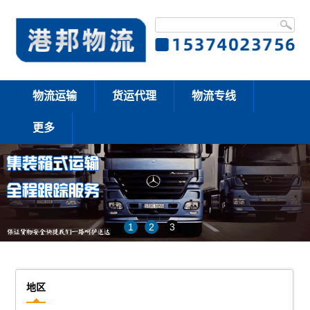
物流运输
货运代理
物流专线
更多
1
2
3
地区