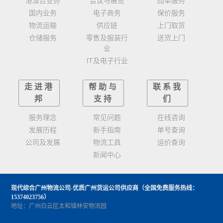
港澳台业务
会议与展览
回单服务
国内业务
电子商务
保价服务
物流运输
供应链
上门取货
仓储服务
零售及服装行
送货上门
业
IT及电子行业
走进港
帮助与
联系我
邦
支持
们
服务理念
常见问题
在线咨询
发展历程
新手指南
单号查询
公司及发展
物流工具
运价查询
新闻中心
现代综合广州物流公司-优质广州货运公司供应商
（全国免费服务热线：
15374023756）
地址：广州白云区太和镇林安物流园