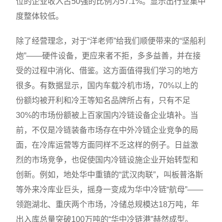
位的企业收入占50强的比例为57.1%。显示出行业集中
度整体较低。
除了经营理念，对于“洋老师”给我们顺便带来的“坚船利
炮”——硬件设备，更应来者不拒，多多益善，并在接
受的过程中消化、借鉴。这方面值得我们学习的地方
很多。有数据显示，国内车载冷机市场，70%以上的
份额均被开利和冷王等知名品牌所占有，只有不足
30%的市场份额被上百家国内冷链设备企业填补。当
前，不仅是冷链装备市场存在中外冷链企业竞争的局
面，在冷库运营等方面同样不乏这样的例子。日益激
烈的市场竞争，也促使国内冷链设施企业开始转型和
创新。例如，地处华中重镇的“武汉肉联”，叫板普洛斯
等外来冷库业巨头，摇身一变成为华中冷链“航母”——
领跑湖北、重庆两个市场，冷储总规模达18万吨，年
出入库总量突破100万吨的“华中冷链港”赫然成型。