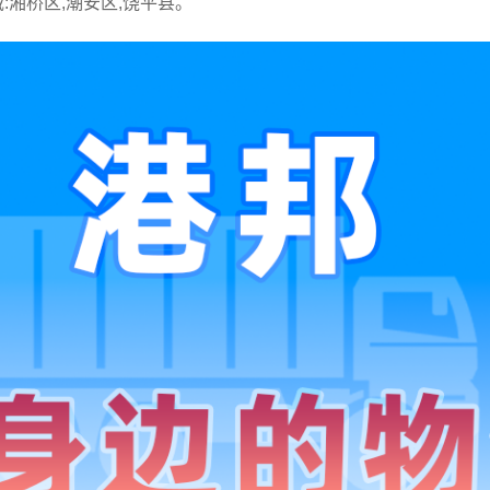
:湘桥区,潮安区,饶平县。