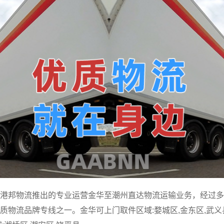
港邦物流推出的专业运营金华至潮州直达物流运输业务，经过多
物流品牌专线之一。金华可上门取件区域:婺城区,金东区,武义县,