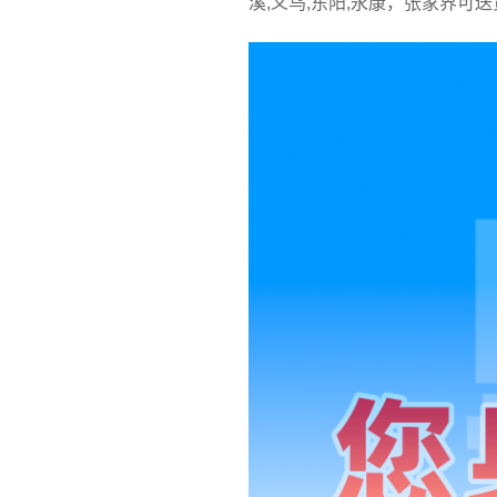
溪,义乌,东阳,永康，张家界可送