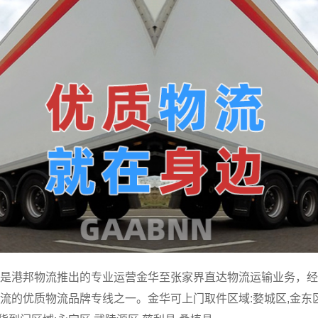
是港邦物流推出的专业运营金华至张家界直达物流运输业务，经
的优质物流品牌专线之一。金华可上门取件区域:婺城区,金东区,