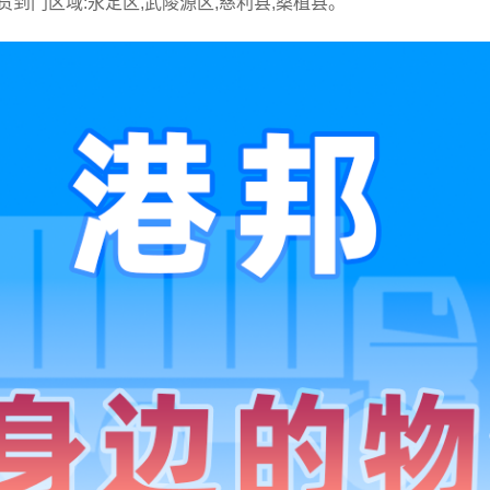
货到门区域:永定区,武陵源区,慈利县,桑植县。