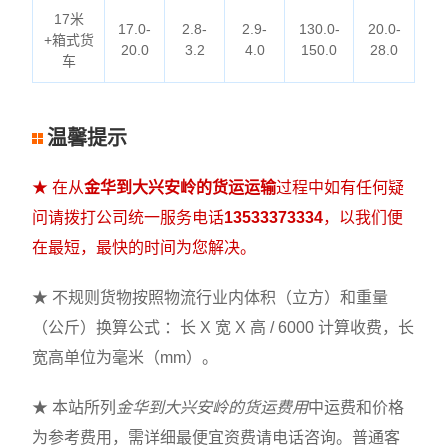
17米
17.0-
2.8-
2.9-
130.0-
20.0-
+箱式货
20.0
3.2
4.0
150.0
28.0
车
温馨提示
★ 在从
金华到大兴安岭的货运运输
过程中如有任何疑
问请拨打公司统一服务电话
13533373334
，以我们便
在最短，最快的时间为您解决。
★ 不规则货物按照物流行业内体积（立方）和重量
（公斤）换算公式 ：长 X 宽 X 高 / 6000 计算收费，长
宽高单位为毫米（mm）。
★ 本站所列
金华到大兴安岭的货运费用
中运费和价格
为参考费用，需详细最便宜资费请电话咨询。普通客