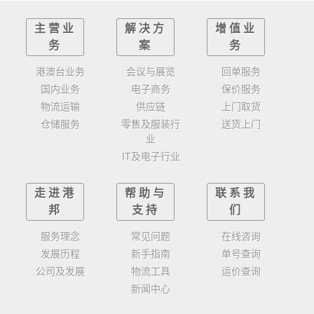
主营业
解决方
增值业
务
案
务
港澳台业务
会议与展览
回单服务
国内业务
电子商务
保价服务
物流运输
供应链
上门取货
仓储服务
零售及服装行
送货上门
业
IT及电子行业
走进港
帮助与
联系我
邦
支持
们
服务理念
常见问题
在线咨询
发展历程
新手指南
单号查询
公司及发展
物流工具
运价查询
新闻中心