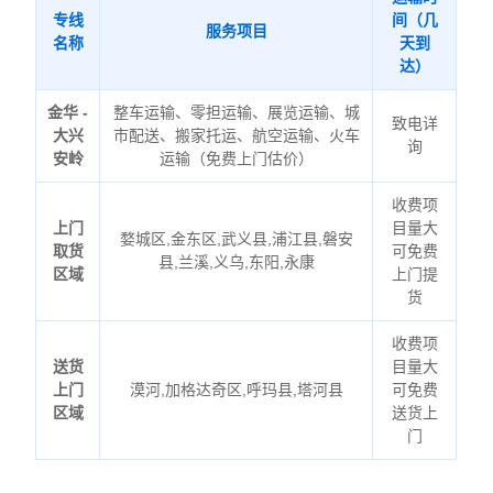
专线
间（几
服务项目
名称
天到
达）
金华 -
整车运输、零担运输、展览运输、城
致电详
大兴
市配送、搬家托运、航空运输、火车
询
安岭
运输（免费上门估价）
收费项
上门
目量大
婺城区,金东区,武义县,浦江县,磐安
取货
可免费
县,兰溪,义乌,东阳,永康
区域
上门提
货
收费项
送货
目量大
上门
漠河,加格达奇区,呼玛县,塔河县
可免费
区域
送货上
门