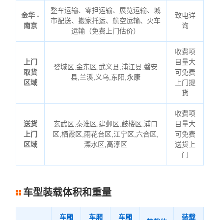
整车运输、零担运输、展览运输、城
金华 -
致电详
市配送、搬家托运、航空运输、火车
南京
询
运输（免费上门估价）
收费项
上门
目量大
婺城区,金东区,武义县,浦江县,磐安
取货
可免费
县,兰溪,义乌,东阳,永康
区域
上门提
货
收费项
送货
玄武区,秦淮区,建邺区,鼓楼区,浦口
目量大
上门
区,栖霞区,雨花台区,江宁区,六合区,
可免费
区域
溧水区,高淳区
送货上
门
车型装载体积和重量
车厢
车厢
车厢
装载