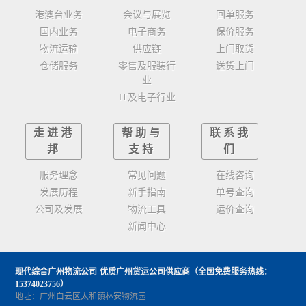
港澳台业务
会议与展览
回单服务
国内业务
电子商务
保价服务
物流运输
供应链
上门取货
仓储服务
零售及服装行
送货上门
业
IT及电子行业
走进港
帮助与
联系我
邦
支持
们
服务理念
常见问题
在线咨询
发展历程
新手指南
单号查询
公司及发展
物流工具
运价查询
新闻中心
现代综合广州物流公司-优质广州货运公司供应商
（全国免费服务热线：
15374023756）
地址：广州白云区太和镇林安物流园